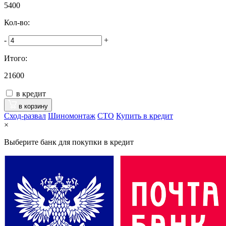
5400
Кол-во:
-
+
Итого:
21600
в кредит
в корзину
Сход-развал
Шиномонтаж
CTO
Купить в кредит
×
Выберите банк для покупки в кредит