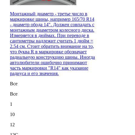
Монтажный диаметр - третье число в
маркировке шины, например 165/70 R14
- диаметр обода 14". Должен совпадать с
монтажным диаметром колесного диска.
Измеряется в дюймах. При переводе в
сантиметры надлежит считать 1 дюйм =
2.54 см. Стоит обратить внимание на то,
что буква R в маркировке обозначает
радиальную конструкцию шины. Иногда
автолюбители ошибочно принимают
часть маркировки "R14" как указание
радиуса и его значения.
Все
Все
1
10
12
12C