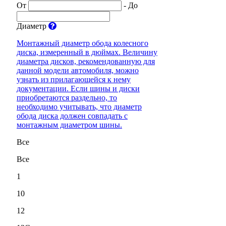
От
-
До
Диаметр
Монтажный диаметр обода колесного
диска, измеренный в дюймах. Величину
диаметра дисков, рекомендованную для
данной модели автомобиля, можно
узнать из прилагающейся к нему
документации. Если шины и диски
приобретаются раздельно, то
необходимо учитывать, что диаметр
обода диска должен совпадать с
монтажным диаметром шины.
Все
Все
1
10
12