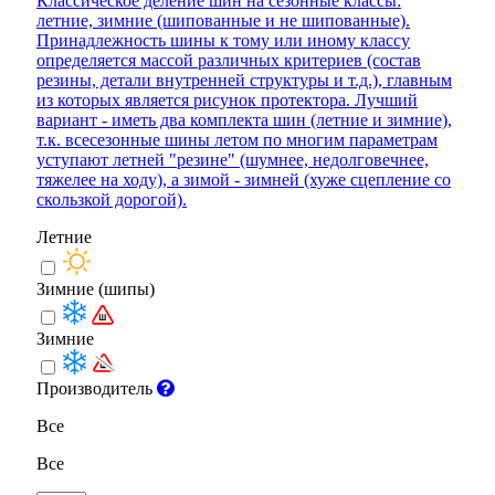
Классическое деление шин на сезонные классы:
летние, зимние (шипованные и не шипованные).
Принадлежность шины к тому или иному классу
определяется массой различных критериев (состав
резины, детали внутренней структуры и т.д.), главным
из которых является рисунок протектора. Лучший
вариант - иметь два комплекта шин (летние и зимние),
т.к. всесезонные шины летом по многим параметрам
уступают летней "резине" (шумнее, недолговечнее,
тяжелее на ходу), а зимой - зимней (хуже сцепление со
скользкой дорогой).
Летние
Зимние (шипы)
Зимние
Производитель
Все
Все