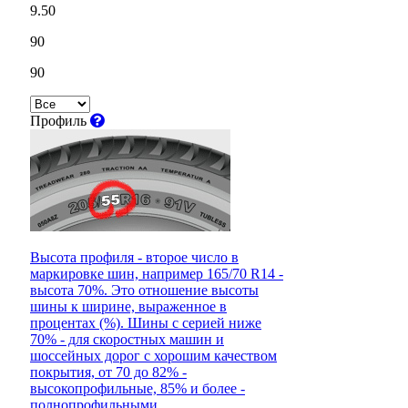
9.50
90
90
Профиль
Высота профиля - второе число в
маркировке шин, например 165/70 R14 -
высота 70%. Это отношение высоты
шины к ширине, выраженное в
процентах (%). Шины с серией ниже
70% - для скоростных машин и
шоссейных дорог с хорошим качеством
покрытия, от 70 до 82% -
высокопрофильные, 85% и более -
полнопрофильными.