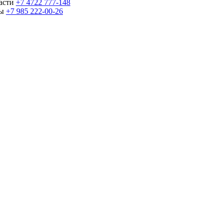
части
+7 4722 777-148
ны
+7 985 222-00-26