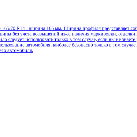
 165/70 R14 - ширина 165 мм. Ширина профиля представляет с
ины без учета возвышений из-за наличия маркировки, отделки 
ло следует использовать только в том случае, если вы не знае
пользование автомобиля наиболее безопасно только в том случае
го автомобиля.