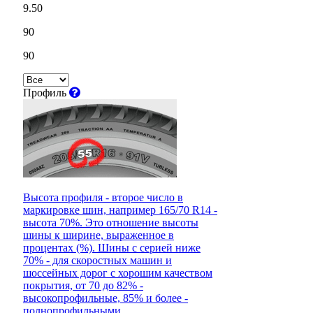
9.50
90
90
Профиль
Высота профиля - второе число в
маркировке шин, например 165/70 R14 -
высота 70%. Это отношение высоты
шины к ширине, выраженное в
процентах (%). Шины с серией ниже
70% - для скоростных машин и
шоссейных дорог с хорошим качеством
покрытия, от 70 до 82% -
высокопрофильные, 85% и более -
полнопрофильными.