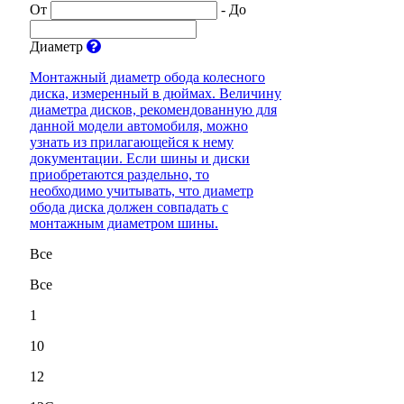
От
-
До
Диаметр
Монтажный диаметр обода колесного
диска, измеренный в дюймах. Величину
диаметра дисков, рекомендованную для
данной модели автомобиля, можно
узнать из прилагающейся к нему
документации. Если шины и диски
приобретаются раздельно, то
необходимо учитывать, что диаметр
обода диска должен совпадать с
монтажным диаметром шины.
Все
Все
1
10
12