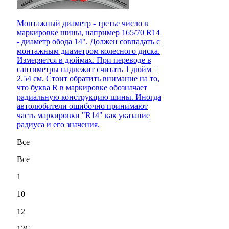
Монтажный диаметр - третье число в
маркировке шины, например 165/70 R14
- диаметр обода 14". Должен совпадать с
монтажным диаметром колесного диска.
Измеряется в дюймах. При переводе в
сантиметры надлежит считать 1 дюйм =
2.54 см. Стоит обратить внимание на то,
что буква R в маркировке обозначает
радиальную конструкцию шины. Иногда
автолюбители ошибочно принимают
часть маркировки "R14" как указание
радиуса и его значения.
Все
Все
1
10
12
12C