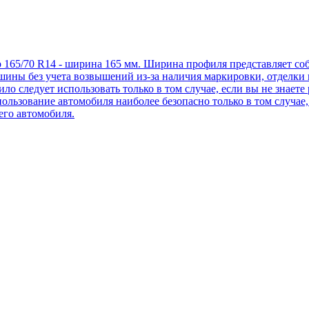
 165/70 R14 - ширина 165 мм. Ширина профиля представляет с
ины без учета возвышений из-за наличия маркировки, отделки 
ло следует использовать только в том случае, если вы не знае
пользование автомобиля наиболее безопасно только в том случае
го автомобиля.