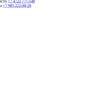
части
+7 4722 777-148
ны
+7 985 222-00-26