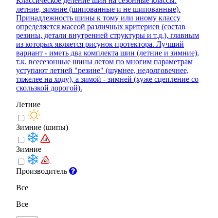
Классическое деление шин на сезонные классы:
летние, зимние (шипованные и не шипованные).
Принадлежность шины к тому или иному классу
определяется массой различных критериев (состав
резины, детали внутренней структуры и т.д.), главным
из которых является рисунок протектора. Лучший
вариант - иметь два комплекта шин (летние и зимние),
т.к. всесезонные шины летом по многим параметрам
уступают летней "резине" (шумнее, недолговечнее,
тяжелее на ходу), а зимой - зимней (хуже сцепление со
скользкой дорогой).
Летние
Зимние (шипы)
Зимние
Производитель
Все
Все