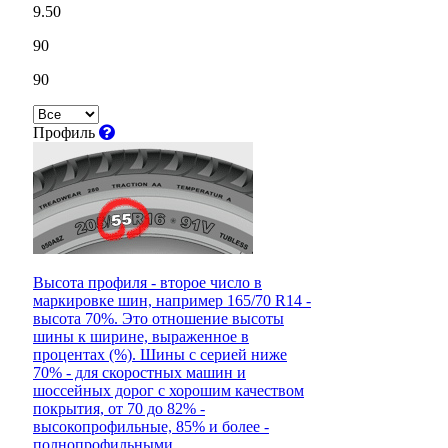
9.50
90
90
Профиль
Высота профиля - второе число в
маркировке шин, например 165/70 R14 -
высота 70%. Это отношение высоты
шины к ширине, выраженное в
процентах (%). Шины с серией ниже
70% - для скоростных машин и
шоссейных дорог с хорошим качеством
покрытия, от 70 до 82% -
высокопрофильные, 85% и более -
полнопрофильными.