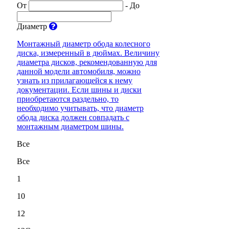
От
-
До
Диаметр
Монтажный диаметр обода колесного
диска, измеренный в дюймах. Величину
диаметра дисков, рекомендованную для
данной модели автомобиля, можно
узнать из прилагающейся к нему
документации. Если шины и диски
приобретаются раздельно, то
необходимо учитывать, что диаметр
обода диска должен совпадать с
монтажным диаметром шины.
Все
Все
1
10
12