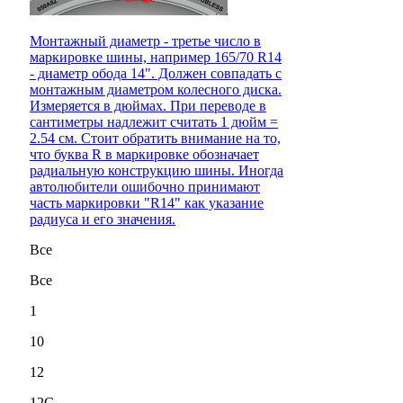
Монтажный диаметр - третье число в
маркировке шины, например 165/70 R14
- диаметр обода 14". Должен совпадать с
монтажным диаметром колесного диска.
Измеряется в дюймах. При переводе в
сантиметры надлежит считать 1 дюйм =
2.54 см. Стоит обратить внимание на то,
что буква R в маркировке обозначает
радиальную конструкцию шины. Иногда
автолюбители ошибочно принимают
часть маркировки "R14" как указание
радиуса и его значения.
Все
Все
1
10
12
12C