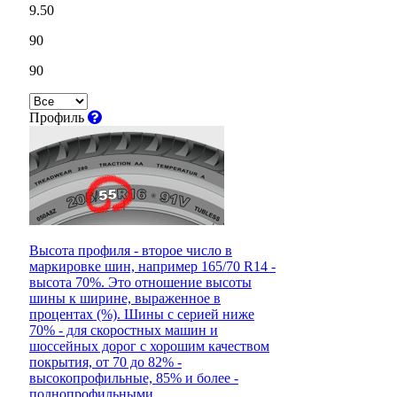
9.50
90
90
Профиль
Высота профиля - второе число в
маркировке шин, например 165/70 R14 -
высота 70%. Это отношение высоты
шины к ширине, выраженное в
процентах (%). Шины с серией ниже
70% - для скоростных машин и
шоссейных дорог с хорошим качеством
покрытия, от 70 до 82% -
высокопрофильные, 85% и более -
полнопрофильными.