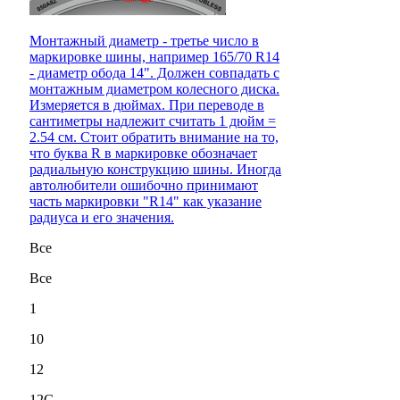
Монтажный диаметр - третье число в
маркировке шины, например 165/70 R14
- диаметр обода 14". Должен совпадать с
монтажным диаметром колесного диска.
Измеряется в дюймах. При переводе в
сантиметры надлежит считать 1 дюйм =
2.54 см. Стоит обратить внимание на то,
что буква R в маркировке обозначает
радиальную конструкцию шины. Иногда
автолюбители ошибочно принимают
часть маркировки "R14" как указание
радиуса и его значения.
Все
Все
1
10
12
12C