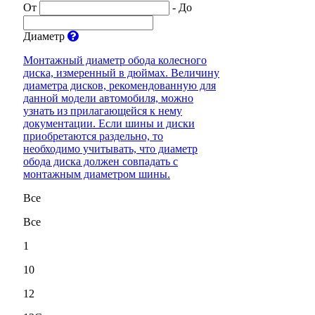
От
-
До
Диаметр
Монтажный диаметр обода колесного
диска, измеренный в дюймах. Величину
диаметра дисков, рекомендованную для
данной модели автомобиля, можно
узнать из прилагающейся к нему
документации. Если шины и диски
приобретаются раздельно, то
необходимо учитывать, что диаметр
обода диска должен совпадать с
монтажным диаметром шины.
Все
Все
1
10
12