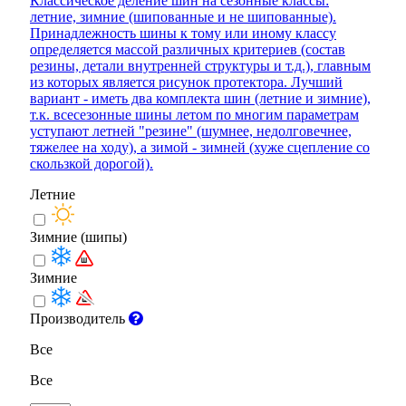
Классическое деление шин на сезонные классы:
летние, зимние (шипованные и не шипованные).
Принадлежность шины к тому или иному классу
определяется массой различных критериев (состав
резины, детали внутренней структуры и т.д.), главным
из которых является рисунок протектора. Лучший
вариант - иметь два комплекта шин (летние и зимние),
т.к. всесезонные шины летом по многим параметрам
уступают летней "резине" (шумнее, недолговечнее,
тяжелее на ходу), а зимой - зимней (хуже сцепление со
скользкой дорогой).
Летние
Зимние (шипы)
Зимние
Производитель
Все
Все