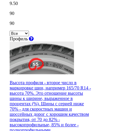
9.50
90
90
Профиль
Высота профиля - второе число в
маркировке шин, например 165/70 R14 -
высота 70%. Это отношение высоты
шины к ширине, выраженное в
процентах (%). Шины с серией ниже
70% - для скоростных машин и
шоссейных дорог с хорошим качеством
покрытия, от 70 до 82% -
высокопрофильные, 85% и более -
полнопрофильными.