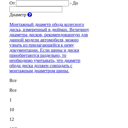
От
-
До
Диаметр
Монтажный диаметр обода колесного
диска, измеренный в дюймах. Величину
диаметра дисков, рекомендованную для
данной модели автомобиля, можно
узнать из прилагающейся к нему
документации. Если шины и диски
приобретаются раздельно, то
необходимо учитывать, что диаметр
обода диска должен совпадать с
монтажным диаметром шины.
Все
Все
1
10
12