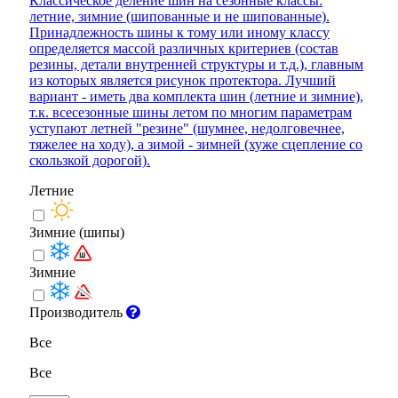
Классическое деление шин на сезонные классы:
летние, зимние (шипованные и не шипованные).
Принадлежность шины к тому или иному классу
определяется массой различных критериев (состав
резины, детали внутренней структуры и т.д.), главным
из которых является рисунок протектора. Лучший
вариант - иметь два комплекта шин (летние и зимние),
т.к. всесезонные шины летом по многим параметрам
уступают летней "резине" (шумнее, недолговечнее,
тяжелее на ходу), а зимой - зимней (хуже сцепление со
скользкой дорогой).
Летние
Зимние (шипы)
Зимние
Производитель
Все
Все