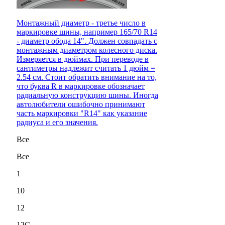
Монтажный диаметр - третье число в
маркировке шины, например 165/70 R14
- диаметр обода 14". Должен совпадать с
монтажным диаметром колесного диска.
Измеряется в дюймах. При переводе в
сантиметры надлежит считать 1 дюйм =
2.54 см. Стоит обратить внимание на то,
что буква R в маркировке обозначает
радиальную конструкцию шины. Иногда
автолюбители ошибочно принимают
часть маркировки "R14" как указание
радиуса и его значения.
Все
Все
1
10
12
12C