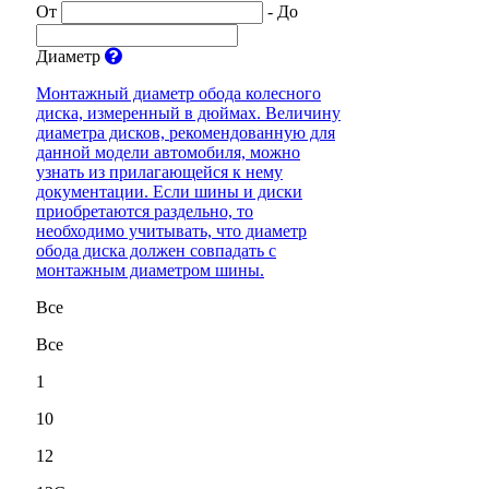
От
-
До
Диаметр
Монтажный диаметр обода колесного
диска, измеренный в дюймах. Величину
диаметра дисков, рекомендованную для
данной модели автомобиля, можно
узнать из прилагающейся к нему
документации. Если шины и диски
приобретаются раздельно, то
необходимо учитывать, что диаметр
обода диска должен совпадать с
монтажным диаметром шины.
Все
Все
1
10
12