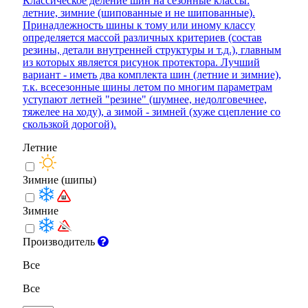
Классическое деление шин на сезонные классы:
летние, зимние (шипованные и не шипованные).
Принадлежность шины к тому или иному классу
определяется массой различных критериев (состав
резины, детали внутренней структуры и т.д.), главным
из которых является рисунок протектора. Лучший
вариант - иметь два комплекта шин (летние и зимние),
т.к. всесезонные шины летом по многим параметрам
уступают летней "резине" (шумнее, недолговечнее,
тяжелее на ходу), а зимой - зимней (хуже сцепление со
скользкой дорогой).
Летние
Зимние (шипы)
Зимние
Производитель
Все
Все