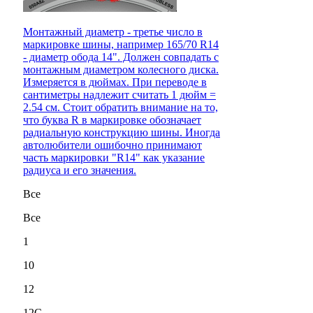
Монтажный диаметр - третье число в
маркировке шины, например 165/70 R14
- диаметр обода 14". Должен совпадать с
монтажным диаметром колесного диска.
Измеряется в дюймах. При переводе в
сантиметры надлежит считать 1 дюйм =
2.54 см. Стоит обратить внимание на то,
что буква R в маркировке обозначает
радиальную конструкцию шины. Иногда
автолюбители ошибочно принимают
часть маркировки "R14" как указание
радиуса и его значения.
Все
Все
1
10
12
12C