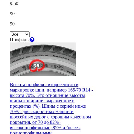
9.50
90
90
Профиль
Высота профиля - второе число в
маркировке шин, например 165/70 R14 -
высота 70%. Это отношение высоты
шины к ширине, выраженное в
процентах (%). Шины с серией ниже
70% - для скоростных машин и
шоссейных дорог с хорошим качеством
покрытия, от 70 до 82% -
высокопрофильные, 85% и более -
полнопрофильными.