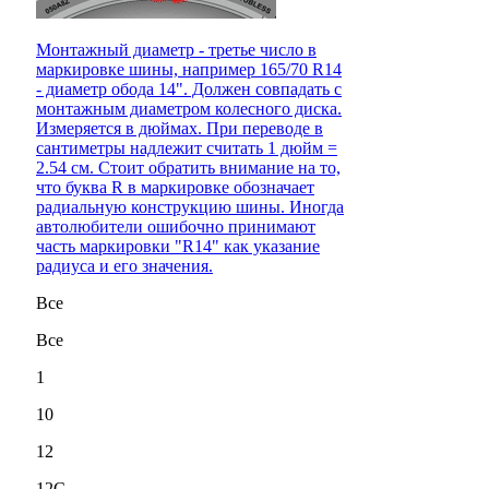
Монтажный диаметр - третье число в
маркировке шины, например 165/70 R14
- диаметр обода 14". Должен совпадать с
монтажным диаметром колесного диска.
Измеряется в дюймах. При переводе в
сантиметры надлежит считать 1 дюйм =
2.54 см. Стоит обратить внимание на то,
что буква R в маркировке обозначает
радиальную конструкцию шины. Иногда
автолюбители ошибочно принимают
часть маркировки "R14" как указание
радиуса и его значения.
Все
Все
1
10
12
12C