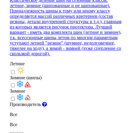
Классическое деление шин на сезонные классы:
летние, зимние (шипованные и не шипованные).
Принадлежность шины к тому или иному классу
определяется массой различных критериев (состав
резины, детали внутренней структуры и т.д.), главным
из которых является рисунок протектора. Лучший
вариант - иметь два комплекта шин (летние и зимние),
т.к. всесезонные шины летом по многим параметрам
уступают летней "резине" (шумнее, недолговечнее,
тяжелее на ходу), а зимой - зимней (хуже сцепление со
скользкой дорогой).
Летние
Зимние (шипы)
Зимние
Производитель
Все
Все