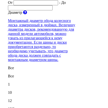
От
-
До
Диаметр
Монтажный диаметр обода колесного
диска, измеренный в дюймах. Величину
диаметра дисков, рекомендованную для
данной модели автомобиля, можно
узнать из прилагающейся к нему
документации. Если шины и диски
приобретаются раздельно, то
необходимо учитывать, что диаметр
обода диска должен совпадать с
монтажным диаметром шины.
Все
Все
1
10
12