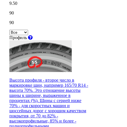
9.50
90
90
Профиль
Высота профиля - второе число в
маркировке шин, например 165/70 R14 -
высота 70%. Это отношение высоты
шины к ширине, выраженное в
процентах (%). Шины с серией ниже
70% - для скоростных машин и
шоссейных дорог с хорошим качеством
покрытия, от 70 до 82% -
высокопрофильные, 85% и более -
полнопрофильными.