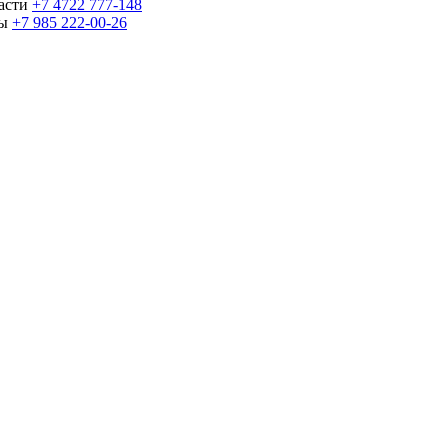
части
+7 4722 777-148
ны
+7 985 222-00-26