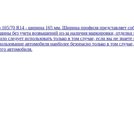
 165/70 R14 - ширина 165 мм. Ширина профиля представляет с
ины без учета возвышений из-за наличия маркировки, отделки 
ло следует использовать только в том случае, если вы не знае
пользование автомобиля наиболее безопасно только в том случае
го автомобиля.