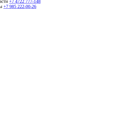
части
+7 4722 777-148
ны
+7 985 222-00-26