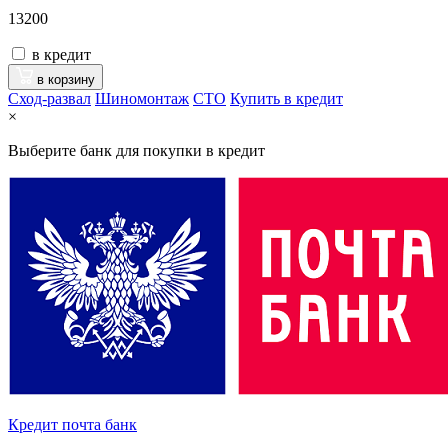
13200
в кредит
в корзину
Сход-развал
Шиномонтаж
CTO
Купить в кредит
×
Выберите банк для покупки в кредит
Кредит почта банк