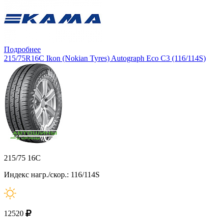
Подробнее
215/75R16C Ikon (Nokian Tyres) Autograph Eco C3 (116/114S)
215/75 16C
Индекс нагр./скор.: 116/114S
12520