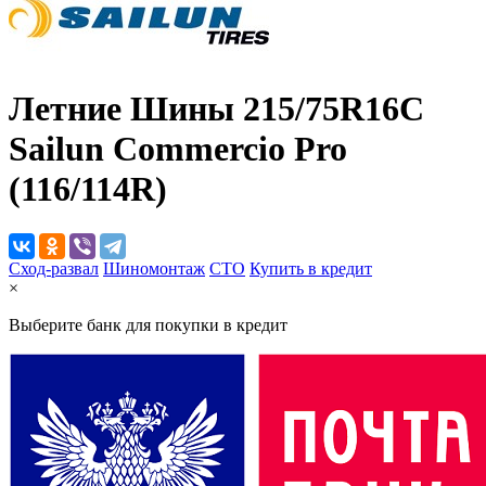
Летние Шины
215/75R16C
Sailun Commercio Pro
(116/114R)
Сход-развал
Шиномонтаж
CTO
Купить в кредит
×
Выберите банк для покупки в кредит