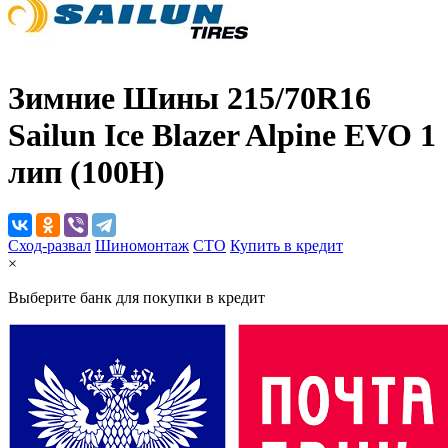
Зимние Шины
215/70R16
Sailun Ice Blazer Alpine EVO 1
лип (100H)
Сход-развал
Шиномонтаж
CTO
Купить в кредит
×
Выберите банк для покупки в кредит