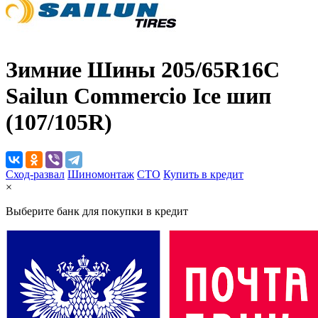
Зимние Шины
205/65R16C
Sailun Commercio Ice шип
(107/105R)
Сход-развал
Шиномонтаж
CTO
Купить в кредит
×
Выберите банк для покупки в кредит