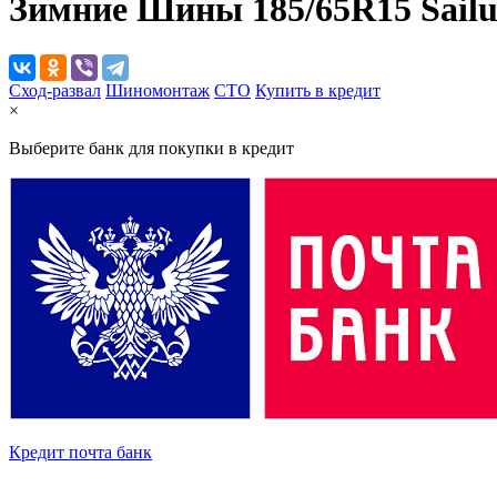
Зимние Шины
185/65R15 Sailu
Сход-развал
Шиномонтаж
CTO
Купить в кредит
×
Выберите банк для покупки в кредит
Кредит почта банк