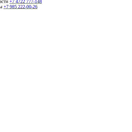
части
+7 4722 777-148
ны
+7 985 222-00-26