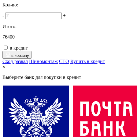
Кол-во:
-
+
Итого:
76400
в кредит
в корзину
Сход-развал
Шиномонтаж
CTO
Купить в кредит
×
Выберите банк для покупки в кредит