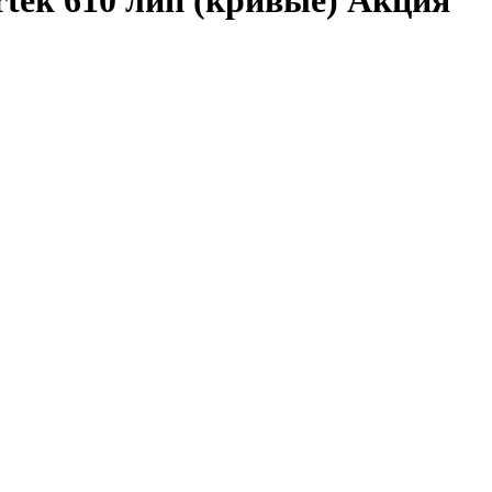
tek 610 лип (кривые) Акция