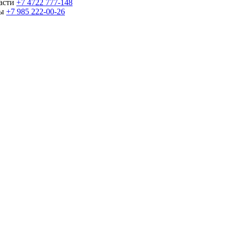
части
+7 4722 777-148
ны
+7 985 222-00-26