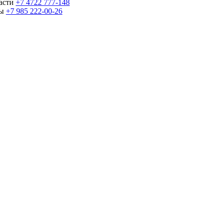
части
+7 4722 777-148
ны
+7 985 222-00-26