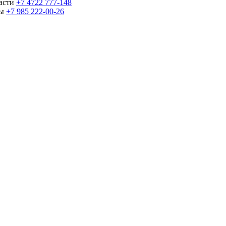
части
+7 4722 777-148
ны
+7 985 222-00-26