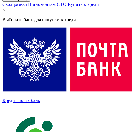
Сход-развал
Шиномонтаж
CTO
Купить в кредит
×
Выберите банк для покупки в кредит
Кредит почта банк