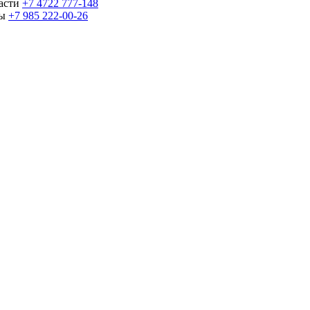
части
+7 4722 777-148
ны
+7 985 222-00-26