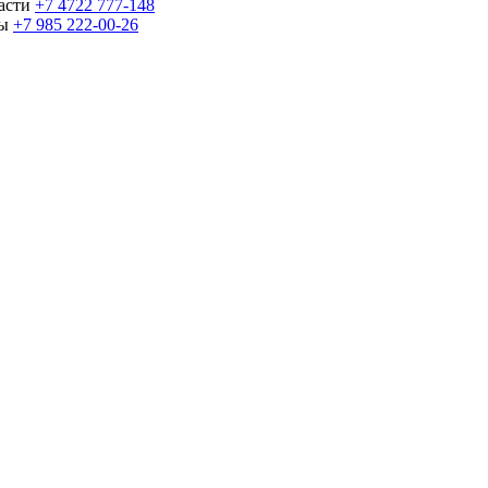
части
+7 4722 777-148
ны
+7 985 222-00-26