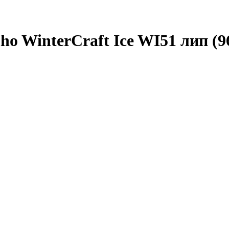
o WinterCraft Ice WI51 лип (9