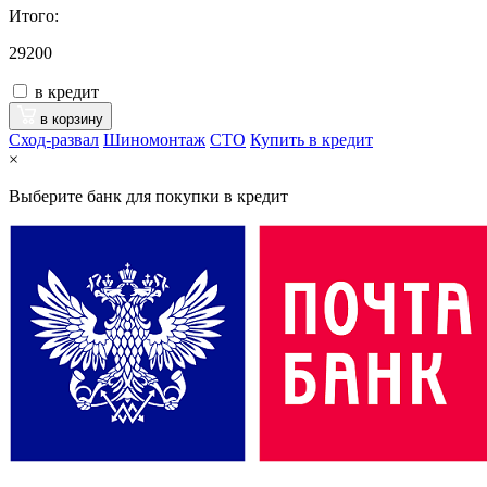
Итого:
29200
в кредит
в корзину
Сход-развал
Шиномонтаж
CTO
Купить в кредит
×
Выберите банк для покупки в кредит