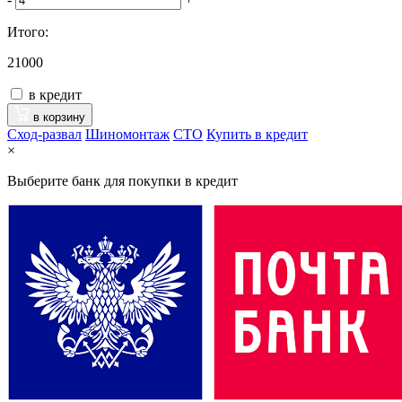
Итого:
21000
в кредит
в корзину
Сход-развал
Шиномонтаж
CTO
Купить в кредит
×
Выберите банк для покупки в кредит