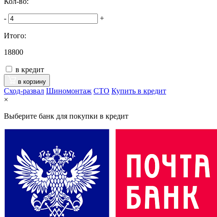
Кол-во:
-
+
Итого:
18800
в кредит
в корзину
Сход-развал
Шиномонтаж
CTO
Купить в кредит
×
Выберите банк для покупки в кредит