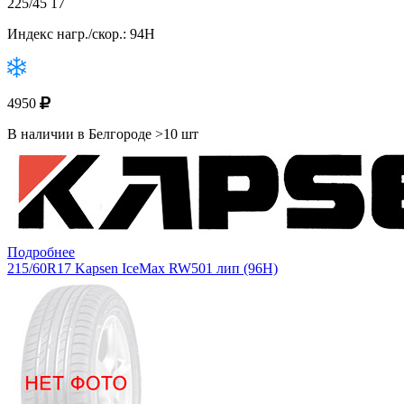
225/45 17
Индекс нагр./скор.: 94H
4950
В наличии в Белгороде >10 шт
Подробнее
215/60R17 Kapsen IceMax RW501 лип (96H)