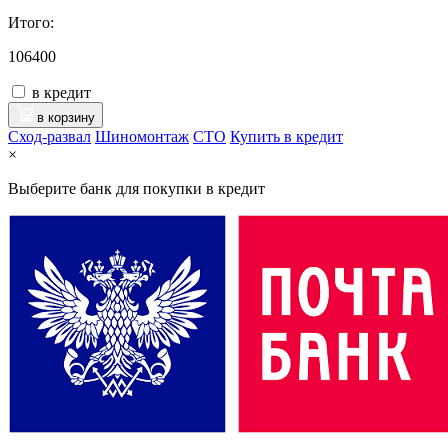
Итого:
106400
в кредит
в корзину
Сход-развал
Шиномонтаж
CTO
Купить в кредит
×
Выберите банк для покупки в кредит