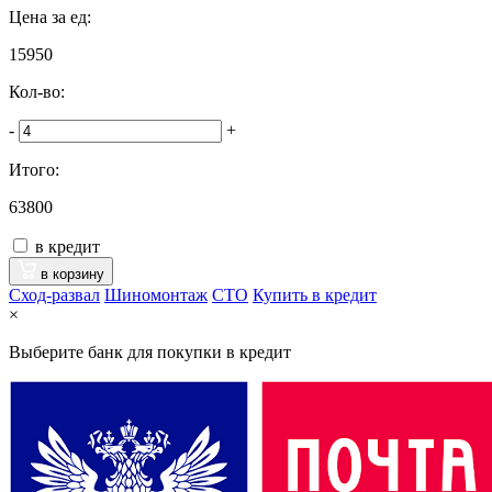
Цена за ед:
15950
Кол-во:
-
+
Итого:
63800
в кредит
в корзину
Сход-развал
Шиномонтаж
CTO
Купить в кредит
×
Выберите банк для покупки в кредит