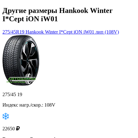
Другие размеры Hankook Winter
I*Cept iON iW01
275/45R19 Hankook Winter I*Cept iON iW01 лип (108V)
275/45 19
Индекс нагр./скор.: 108V
22650