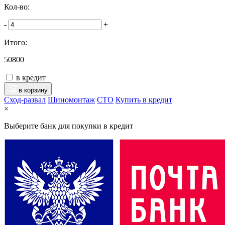
Кол-во:
-
+
Итого:
50800
в кредит
в корзину
Сход-развал
Шиномонтаж
CTO
Купить в кредит
×
Выберите банк для покупки в кредит