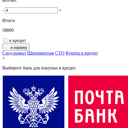
Кол-во:
-
+
Итого:
58800
в кредит
в корзину
Сход-развал
Шиномонтаж
CTO
Купить в кредит
×
Выберите банк для покупки в кредит