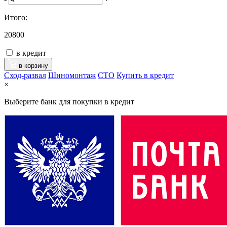
Итого:
20800
в кредит
в корзину
Сход-развал
Шиномонтаж
CTO
Купить в кредит
×
Выберите банк для покупки в кредит