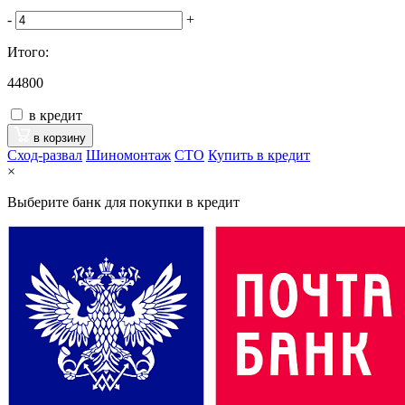
-
+
Итого:
44800
в кредит
в корзину
Сход-развал
Шиномонтаж
CTO
Купить в кредит
×
Выберите банк для покупки в кредит