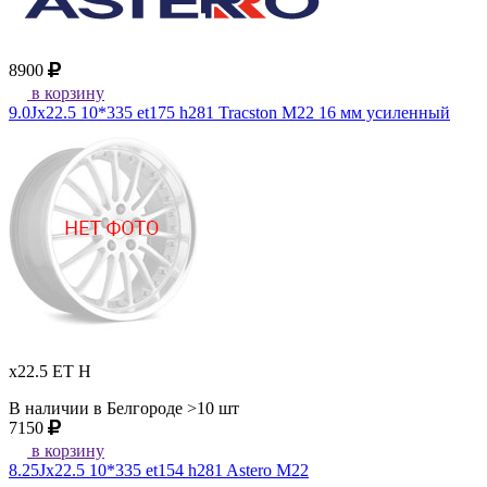
8900
в корзину
9.0Jx22.5 10*335 et175 h281 Tracston M22 16 мм усиленный
x22.5 ET H
В наличии в Белгороде >10 шт
7150
в корзину
8.25Jx22.5 10*335 et154 h281 Astero M22