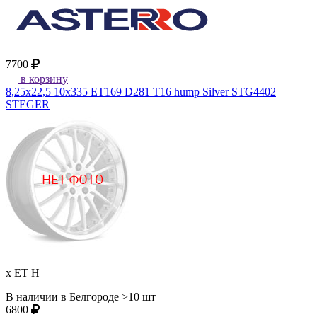
7700
в корзину
8,25x22,5 10x335 ET169 D281 T16 hump Silver STG4402
STEGER
x ET H
В наличии в Белгороде >10 шт
6800