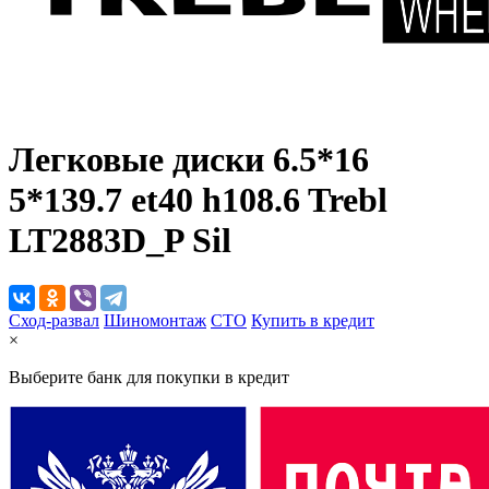
Легковые диски
6.5*16
5*139.7 et40 h108.6 Trebl
LT2883D_P Sil
Сход-развал
Шиномонтаж
CTO
Купить в кредит
×
Выберите банк для покупки в кредит