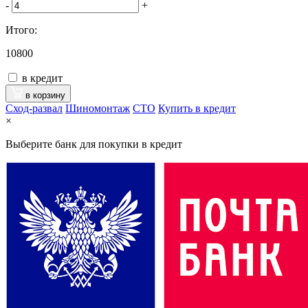
-
+
Итого:
10800
в кредит
в корзину
Сход-развал
Шиномонтаж
CTO
Купить в кредит
×
Выберите банк для покупки в кредит