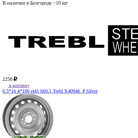
В наличии в Белгороде >10 шт
2250
в корзину
6.5*16 4*100 et41 h60.1 Trebl X40946_P Silver