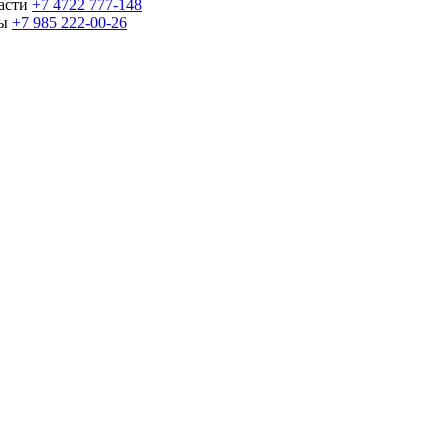
части
+7 4722 777-148
ны
+7 985 222-00-26