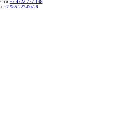
части
+7 4722 777-148
ны
+7 985 222-00-26