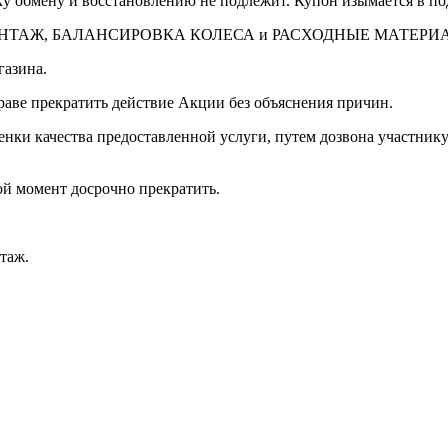
у обмену и восстановлению не подлежит. Купон изымается в под
НТАЖ, БАЛАНСИРОВКА КОЛЕСА и РАСХОДНЫЕ МАТЕРИ
газина.
раве прекратить действие Акции без объяснения причин.
нки качества предоставленной услуги, путем дозвона участнику
ой момент досрочно прекратить.
таж.