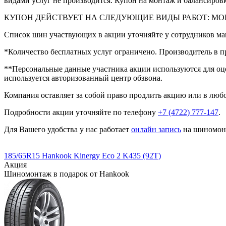
видами услуг не производится. Купон на монтаж и балансировк
КУПОН ДЕЙСТВУЕТ НА СЛЕДУЮЩИЕ ВИДЫ РАБОТ: МО
Список шин участвующих в акции уточняйте у сотрудников ма
*Количество бесплатных услуг ограничено. Производитель в п
**Персональные данные участника акции используются для оце
используется авторизованный центр обзвона.
Компания оставляет за собой право продлить акцию или в люб
Подробности акции уточняйте по телефону
+7 (4722) 777-147
.
Для Вашего удобства у нас работает
онлайн запись
на шиномон
185/65R15 Hankook Kinergy Eco 2 K435 (92T)
Акция
Шиномонтаж в подарок от Hankook