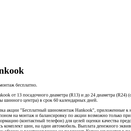
nkook
монтаж бесплатно.
ook от 13 посадочного диаметра (R13) и до 24 диаметра (R24) 
ты шинного центра) в срок 60 календарных дней.
ника акции "Бесплатный шиномонтаж Hankook", приложенные к н
поном на монтаж и балансировку по акции возможно только при
ормацию (контактный телефон) для целей оценки качества пред
сь комплект шин, на один автомобиль. Выплата денежного эквив